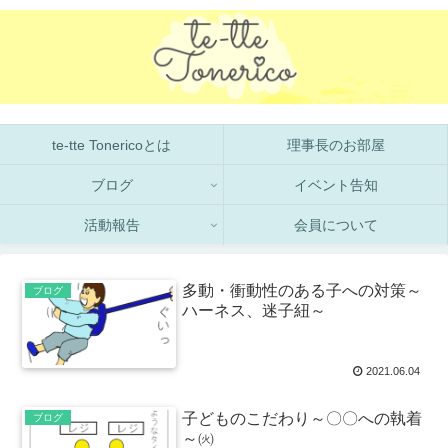
te-tte Tonericoとは
理事長のお部屋
ブログ
イベント告知
活動報告
会員について
多動・衝動性のある子への対策～
ブログ
ハーネス、迷子紐～
2021.06.04
子どものこだわり～〇〇への執着
ブログ
～㈫