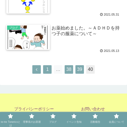
2021.05.31
お薬始めました。～ＡＤＨＤを持
ブログ
つ子の服薬について～
2021.05.13
1
…
38
39
40
プライバシーポリシー
お問い合わせ
Copyright © 2021 NPO法人te-tte Tonerico All Rights Reserved.
te-tte Tonericoと
理事長のお部屋
ブログ
イベント告知
活動報告
会員について
は