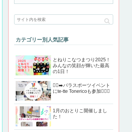
カテゴリー別人気記事
とねりこなつまつり2025！
みんなの笑顔が輝いた最高
の1日！
🏃‍♂️‍➡️パラスポーツイベント
にte-tte Tonericoも参加🏃‍♂️✨
1月のおとりこ開催しまし
た！