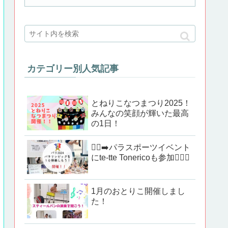
カテゴリー別人気記事
とねりこなつまつり2025！
みんなの笑顔が輝いた最高
の1日！
🏃‍♂️‍➡️パラスポーツイベント
にte-tte Tonericoも参加🏃‍♂️✨
1月のおとりこ開催しまし
た！