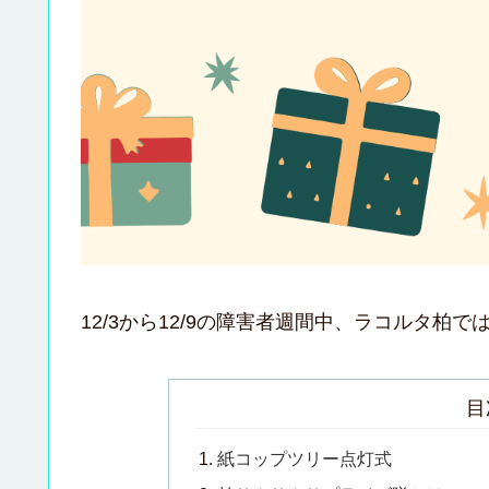
12/3から12/9の障害者週間中、ラコルタ柏
目
紙コップツリー点灯式