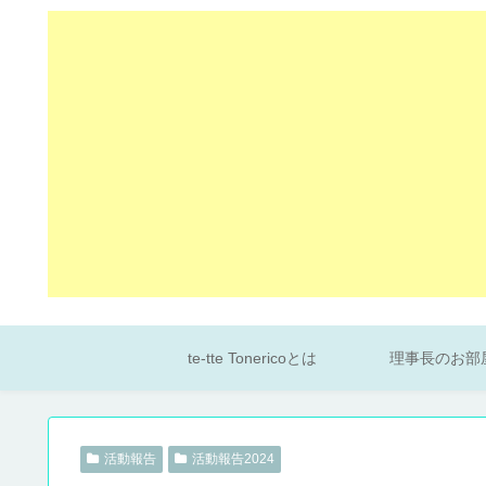
te-tte Tonericoとは
理事長のお部
活動報告
活動報告2024