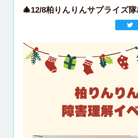
🎄12/8柏りんりんサプライズ隊